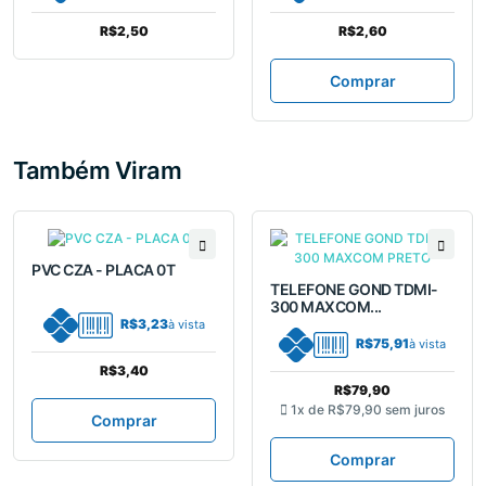
R$2,50
R$2,60
Comprar
Também Viram
PVC CZA - PLACA 0T
TELEFONE GOND TDMI-
300 MAXCOM...
R$3,23
à vista
R$75,91
à vista
R$3,40
R$79,90
1x de
R$79,90
sem juros
Comprar
Comprar