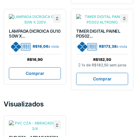
LAMPADA DICROICA GU10
TIMER DIGITAL PAINEL
50W X...
PDS02...
R$16,06
R$173,38
à vista
à vista
R$16,90
R$182,50
1x de
R$182,50
sem juros
Comprar
Comprar
Visualizados