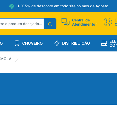
PIX 5% de desconto em todo site no mês de Agosto
Central de
E
Atendimento
C
ELE
O
CHUVEIRO
DISTRIBUIÇÃO
CON
MOLA