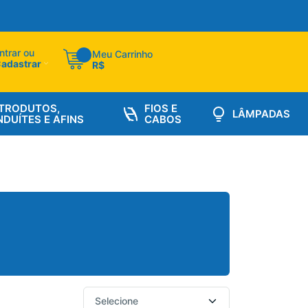
ntrar ou
Meu Carrinho
adastrar
R$
TRODUTOS,
FIOS E
LÂMPADAS
DUÍTES E AFINS
CABOS