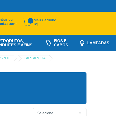
ntrar ou
Meu Carrinho
adastrar
R$
ETRODUTOS,
FIOS E
LÂMPADAS
NDUÍTES E AFINS
CABOS
SPOT
TARTARUGA