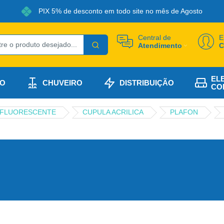
PIX 5% de desconto em todo site no mês de Agosto
Central de
E
Atendimento
C
EL
O
CHUVEIRO
DISTRIBUIÇÃO
CO
 FLUORESCENTE
CUPULA ACRILICA
PLAFON