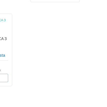
A 3
sta
s