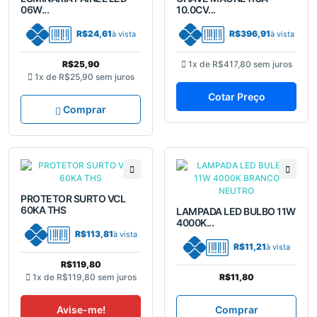
06W...
10.0CV...
R$24,61
R$396,91
à vista
à vista
R$25,90
1x de
R$417,80
sem juros
1x de
R$25,90
sem juros
Cotar Preço
Comprar
PROTETOR SURTO VCL
60KA THS
LAMPADA LED BULBO 11W
4000K...
R$113,81
à vista
R$11,21
à vista
R$119,80
1x de
R$119,80
sem juros
R$11,80
Avise-me!
Comprar