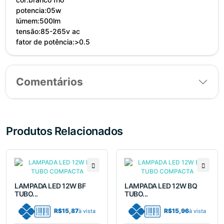
potencia:05w
lúmem:500lm
tensão:85-265v ac
fator de potência:>0.5
Comentários
Produtos Relacionados
LAMPADA LED 12W BF
LAMPADA LED 12W BQ
TUBO...
TUBO...
R$15,87
R$15,96
à vista
à vista